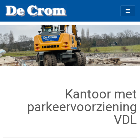
Meteen
naar
de
inhoud
Kantoor met
parkeervoorziening
VDL